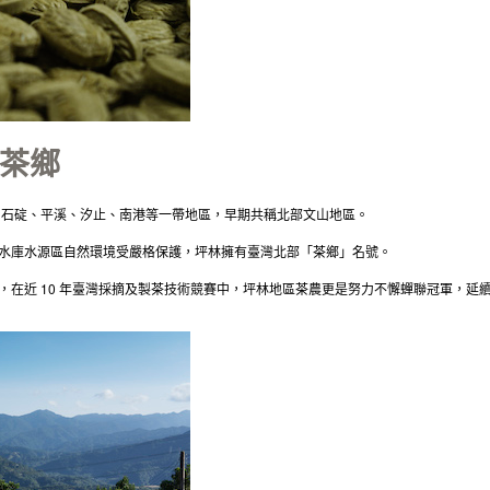
軍茶鄉
坑、石碇、平溪、汐止、南港等一帶地區，早期共稱北部文山地區。
水庫水源區自然環境受嚴格保護，坪林擁有臺灣北部「茶鄉」名號。
10
，在近
年臺灣採摘及製茶技術競賽中，坪林地區茶農更是努力不懈蟬聯冠軍，延