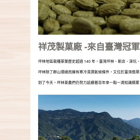
祥茂製菓廠 -來自臺灣冠
坪林地區栽種茶葉歷史超過 140 年，臺灣坪林、新店、深
坪林除了群山環繞而擁有寒冷濕潤氣候條件，又位於臺灣翡翠
到了今天，坪林茶農們仍努力延續著百年來一點一滴知識積累