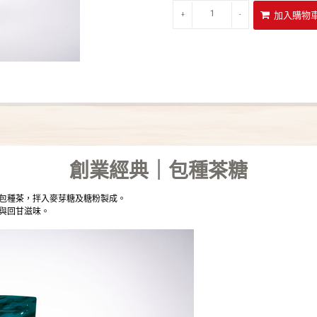
+
-
創業經典｜包種茶糖
包種茶，拌入麥芽糖及糖粉製成。
與回甘滋味。