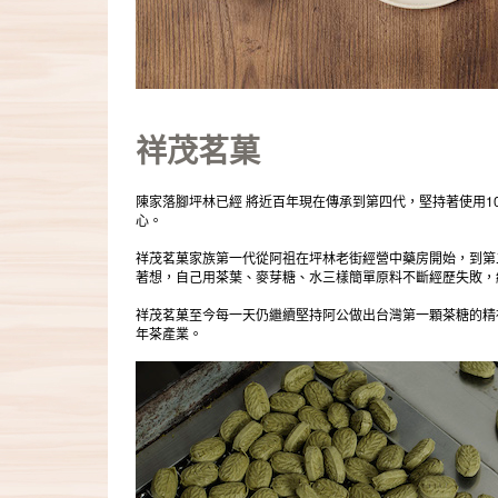
祥茂茗菓
陳家落腳坪林已經 將近百年現在傳承到第四代，堅持著使用
心。
祥茂茗菓家族第一代從阿祖在坪林老街經營中藥房開始，到第二
著想，自己用茶葉、麥芽糖、水三樣簡單原料不斷經歷失敗，
祥茂茗菓至今每一天仍繼續堅持阿公做出台灣第一顆茶糖的精
年茶產業。