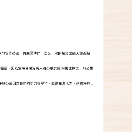
林在地契作茶園，再由師傅們一次又一次的拉製出純天然茶點
很簡單，因為當時台灣沒有人將茶葉磨成 粉做成糖果，阿公想
坪林茶鄉因為我們的努力與堅持，繼續充滿活力，延續坪林百