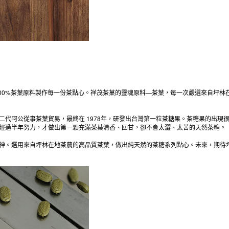
100%茶葉原料製作每一份茶點心。祥茂茶菓的靈魂原料—茶葉，每一次嚴選來自坪
代阿公從事茶葉貿易，最終在 1978年，研發出台灣第一粒茶糖果。茶糖果的出現
經過半年努力，才做出第一顆充滿茶葉清香、回甘，卻不會太澀、太苦的天然茶糖。
神。選用來自坪林在地茶農的高品質茶葉，做出純天然的茶糖系列點心。未來，期待