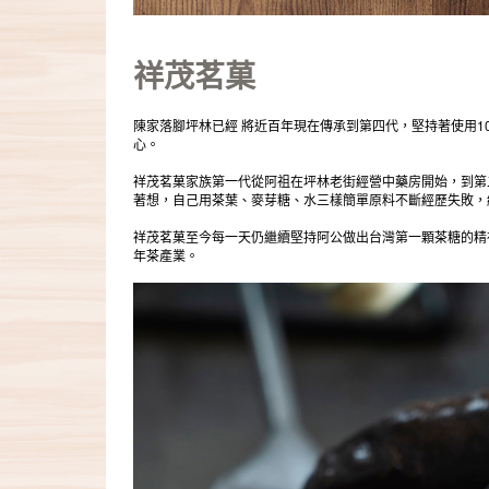
祥茂茗菓
陳家落腳坪林已經 將近百年現在傳承到第四代，堅持著使用
心。
祥茂茗菓家族第一代從阿祖在坪林老街經營中藥房開始，到第二
著想，自己用茶葉、麥芽糖、水三樣簡單原料不斷經歷失敗，
祥茂茗菓至今每一天仍繼續堅持阿公做出台灣第一顆茶糖的精
年茶產業。