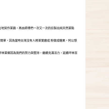
林在地契作茶園，再由師傅們一次又一次的拉製出純天然茶點
很簡單，因為當時台灣沒有人將茶葉磨成 粉做成糖果，阿公想
坪林茶鄉因為我們的努力與堅持，繼續充滿活力，延續坪林百