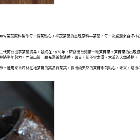
100%茶葉原料製作每一份茶點心。祥茂茶菓的靈魂原料—茶葉，每一次嚴選來自坪
代阿公從事茶葉貿易，最終在 1978年，研發出台灣第一粒茶糖果。茶糖果的出現
經過半年努力，才做出第一顆充滿茶葉清香、回甘，卻不會太澀、太苦的天然茶糖。
神。選用來自坪林在地茶農的高品質茶葉，做出純天然的茶糖系列點心。未來，期待