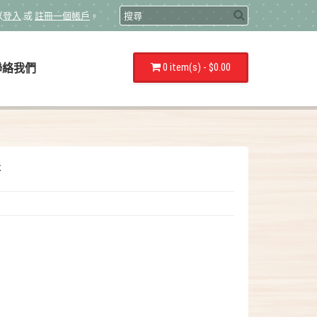
以
登入
或
註冊一個帳戶
。
0 item(s) - $0.00
聯絡我們
糖