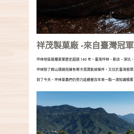
祥茂製菓廠 -來自臺灣冠
坪林地區栽種茶葉歷史超過 140 年，臺灣坪林、新店、深
坪林除了群山環繞而擁有寒冷濕潤氣候條件，又位於臺灣翡翠
到了今天，坪林茶農們仍努力延續著百年來一點一滴知識積累