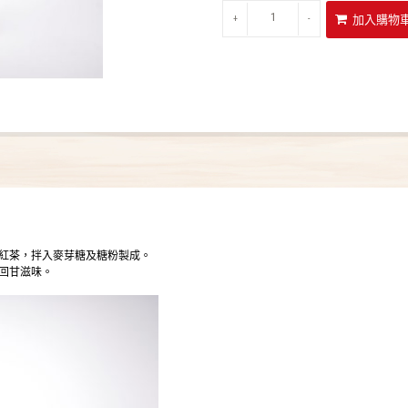
+
-
紅茶，拌入麥芽糖及糖粉製成。
回甘滋味。