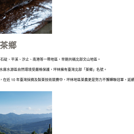
軍茶鄉
坑、石碇、平溪、汐止、南港等一帶地區，早期共稱北部文山地區。
水庫水源區自然環境受嚴格保護，坪林擁有臺灣北部「茶鄉」名號。
10
，在近
年臺灣採摘及製茶技術競賽中，坪林地區茶農更是努力不懈蟬聯冠軍，延