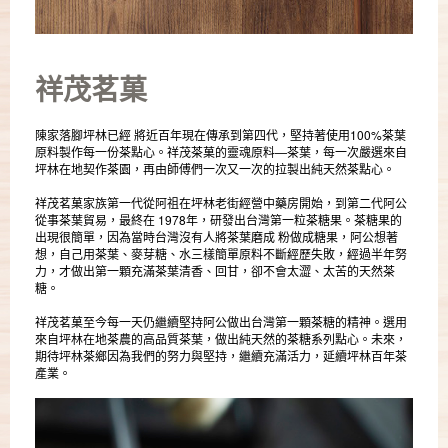
祥茂茗菓
陳家落腳坪林已經 將近百年現在傳承到第四代，堅持著使用100%茶葉
原料製作每一份茶點心。祥茂茶菓的靈魂原料—茶葉，每一次嚴選來自
坪林在地契作茶園，再由師傅們一次又一次的拉製出純天然茶點心。
祥茂茗菓家族第一代從阿祖在坪林老街經營中藥房開始，到第二代阿公
從事茶葉貿易，最終在 1978年，研發出台灣第一粒茶糖果。茶糖果的
出現很簡單，因為當時台灣沒有人將茶葉磨成 粉做成糖果，阿公想著
想，自己用茶葉、麥芽糖、水三樣簡單原料不斷經歷失敗，經過半年努
力，才做出第一顆充滿茶葉清香、回甘，卻不會太澀、太苦的天然茶
糖。
祥茂茗菓至今每一天仍繼續堅持阿公做出台灣第一顆茶糖的精神。選用
來自坪林在地茶農的高品質茶葉，做出純天然的茶糖系列點心。未來，
期待坪林茶鄉因為我們的努力與堅持，繼續充滿活力，延續坪林百年茶
產業。