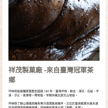
祥茂製菓廠 -來自臺灣冠軍茶
鄉
坪林地區栽種茶葉歷史超過 140 年，臺灣坪林、新店、深坑、石碇、平
溪、汐止、南港等一帶地區，早期共稱北部文山地區。
坪林除了群山環繞而擁有寒冷濕潤氣候條件，又位於臺灣翡翠水庫水源
區自然環境受嚴格保護，坪林擁有臺灣北部「茶鄉」名號。