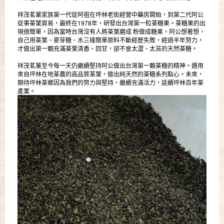
祥茂茗菓家族第一代從阿祖在坪林老街經營中藥房開始，到第二代阿公
從事茶葉貿易，最終在1978年，研發出台灣第一粒茶糖果。茶糖果的出
現很簡單，因為當時台灣沒有人將茶葉磨成 粉做成糖果，阿公想著想，
自己用茶葉、麥芽糖、水三樣簡單原料不斷經歷失敗，經過半年努力，
才做出第一顆充滿茶葉清香、回甘，卻不會太澀、太苦的天然茶糖。
祥茂茗菓至今每一天仍繼續堅持阿公做出台灣第一顆茶糖的精神。選用
來自坪林在地茶農的高品質茶葉，做出純天然的茶糖系列點心。未來，
期待坪林茶鄉因為我們的努力與堅持，繼續充滿活力，延續坪林百年茶
產業。