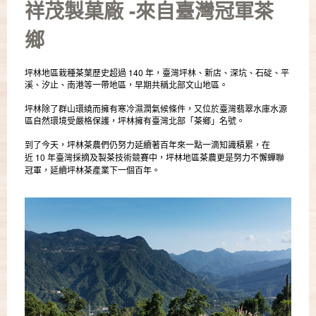
祥茂製菓廠 -來自臺灣冠軍茶
鄉
坪林地區栽種茶葉歷史超過 140 年，臺灣坪林、新店、深坑、石碇、平
溪、汐止、南港等一帶地區，早期共稱北部文山地區。
坪林除了群山環繞而擁有寒冷濕潤氣候條件，又位於臺灣翡翠水庫水源
區自然環境受嚴格保護，坪林擁有臺灣北部「茶鄉」名號。
到了今天，坪林茶農們仍努力延續著百年來一點一滴知識積累，在
10
近
年臺灣採摘及製茶技術競賽中，坪林地區茶農更是努力不懈蟬聯
冠軍，延續坪林茶產業下一個百年。