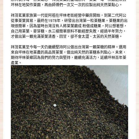
坪林在地契作茶園，再由師傅們一次又一次的拉製出純天然茶點心。
祥茂茗菓家族第一代從阿祖在坪林老街經營中藥房開始，到第二代阿公
從事茶葉貿易，最終在1978年，研發出台灣第一粒茶糖果。茶糖果的出
現很簡單，因為當時台灣沒有人將茶葉磨成 粉做成糖果，阿公想著想，
自己用茶葉、麥芽糖、水三樣簡單原料不斷經歷失敗，經過半年努力，
才做出第一顆充滿茶葉清香、回甘，卻不會太澀、太苦的天然茶糖。
祥茂茗菓至今每一天仍繼續堅持阿公做出台灣第一顆茶糖的精神。選用
來自坪林在地茶農的高品質茶葉，做出純天然的茶糖系列點心。未來，
期待坪林茶鄉因為我們的努力與堅持，繼續充滿活力，延續坪林百年茶
產業。