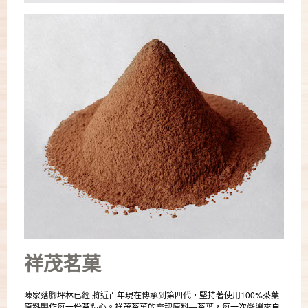
祥茂茗菓
陳家落腳坪林已經 將近百年現在傳承到第四代，堅持著使用100%茶葉
原料製作每一份茶點心。祥茂茶菓的靈魂原料—茶葉，每一次嚴選來自