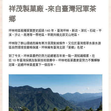
祥茂製菓廠 -來自臺灣冠軍茶
鄉
坪林地區栽種茶葉歷史超過 140 年，臺灣坪林、新店、深坑、石碇、平
溪、汐止、南港等一帶地區，早期共稱北部文山地區。
坪林除了群山環繞而擁有寒冷濕潤氣候條件，又位於臺灣翡翠水庫水源
區自然環境受嚴格保護，坪林擁有臺灣北部「茶鄉」名號。
到了今天，坪林茶農們仍努力延續著百年來一點一滴知識積累，在
10
近
年臺灣採摘及製茶技術競賽中，坪林地區茶農更是努力不懈蟬聯
冠軍，延續坪林茶產業下一個百年。