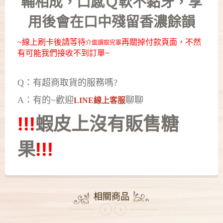
輔相成，口感Ｑ軟不黏牙，享
用後會在口中殘留香濃餘韻
~線上刷卡後請等待
再關掉付款頁面，不然
介面讀取完畢
有可能我們接收不到訂單~
Q：有超商取貨的服務嗎?
A：有的~歡迎
聊聊
LINE線上客服
!!!
蝦皮上沒有
販售糖
果
!!!
相關商品