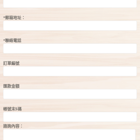
*郵箱地址：
*聯絡電話
訂單編號
匯款金額
帳號末5碼
諮詢內容：